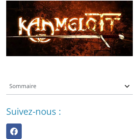
Sommaire
Suivez-nous :
F
a